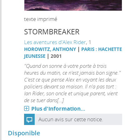
texte imprimé
STORMBREAKER
Les aventures d'Alex Rider
, 1
|
HOROWITZ, ANTHONY
PARIS : HACHETTE
|
JEUNESSE
2001
"Quand on sonne à votre porte à trois
heures du matin, ce n'est jamais bon signe."
C'est ce que pense Alex en voyant les deux
policiers devant sa maison. Il n'a pas tort :
Ian Rider, son oncle et unique parent, vient
de se tuer dans[...]
Plus d'information...
Aucun avis sur cette notice.
Disponible