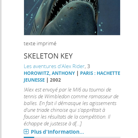
texte imprimé
SKELETON KEY
Les aventures d'Alex Rider
, 3
|
HOROWITZ, ANTHONY
PARIS : HACHETTE
|
JEUNESSE
2002
!Alex est envoyé par le MI6 au tournoi de
tennis de Wimbledon comme ramasseur de
balles. En fait il démasque les agissements
d'une triade chinoise qui s'apprêtait à
fausser les résultats de la compétition. Il
échappe de justesse à d[...]
Plus d'information...