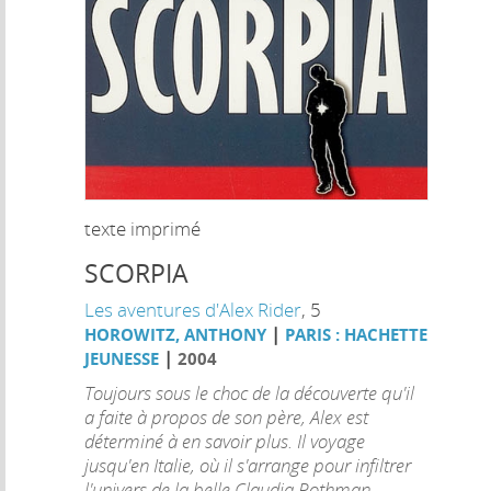
texte imprimé
SCORPIA
Les aventures d'Alex Rider
, 5
|
HOROWITZ, ANTHONY
PARIS : HACHETTE
|
JEUNESSE
2004
Toujours sous le choc de la découverte qu'il
a faite à propos de son père, Alex est
déterminé à en savoir plus. Il voyage
jusqu'en Italie, où il s'arrange pour infiltrer
l'univers de la belle Claudia Rothman -