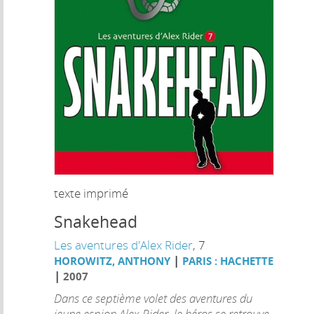
texte imprimé
Snakehead
Les aventures d'Alex Rider
, 7
|
HOROWITZ, ANTHONY
PARIS : HACHETTE
|
2007
Dans ce septième volet des aventures du
jeune espion Alex Rider, le héros se retrouve